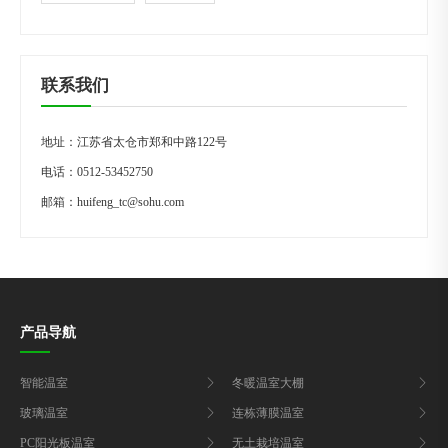
联系我们
地址：江苏省太仓市郑和中路122号
电话：
0512-53452750
邮箱：
huifeng_tc@sohu.com
产品导航
智能温室
冬暖温室大棚
玻璃温室
连栋薄膜温室
PC阳光板温室
无土栽培温室