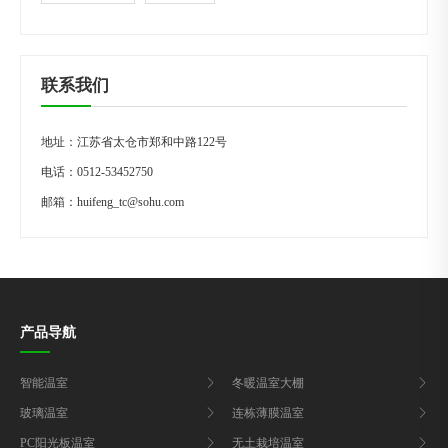
联系我们
地址：江苏省太仓市郑和中路122号
电话：
0512-53452750
邮箱：
huifeng_tc@sohu.com
产品导航
智能温室
冬暖温室大棚
玻璃温室
连栋薄膜温室
PC阳光板温室
无土栽培温室