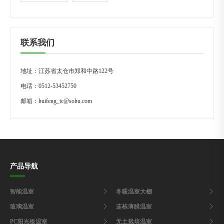
联系我们
地址：江苏省太仓市郑和中路122号
电话：
0512-53452750
邮箱：
huifeng_tc@sohu.com
产品导航
智能温室
冬暖温室大棚
玻璃温室
连栋薄膜温室
PC阳光板温室
无土栽培温室